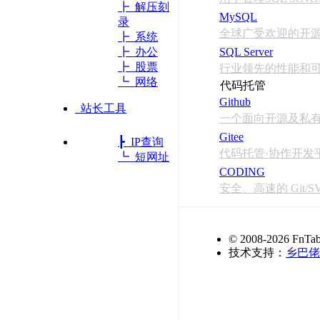
┣ 解压刻
MySQL
录
全球广受欢迎的开
┣ 系统
┣ 办公
SQL Server
┣ 股票
行业领先的性能和
┗ 网络
代码托管
Github
站长工具
一个面向开源及私
Gitee
┣ IP查询
代码托管·协作开发
┗ 短网址
CODING
安全、高速的 Git/
© 2008-2026 FnTab
技术支持：
乡巴佬