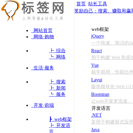
首页
站长工具
奖励自己：搜索、赚取和赢取
web框架
网站首页
jQuery
网络·购物
一个快速、简洁的Java
┣ 综合
React
┗ 网络
用于构建 Web 和
Vue
生活·服务
易学易用，性能出色
Layui
┣ 搜索
极简模块化 Web UI
┣ 新闻
┗ 服务
Bootstrap
让web开发更迅速
开发·前端
开发语言
.NET
┣ web框架
是用于构建新式应
┣ 开发语
Java
言