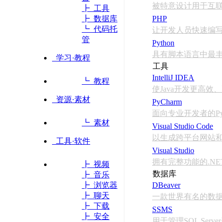
被特意设计用于互
┣ 工具
┣ 数据库
PHP
┗ 代码托
让开发人员快速编写
管
Python
具有脚本语言中最
学习·教程
工具
IntelliJ IDEA
┗ 教程
使Java开发更高效
资源·素材
PyCharm
面向专业开发者的Pyth
┗ 素材
Visual Studio Code
以生成跨平台网站
工具·软件
Visual Studio
拥有完整功能的.NET
┣ 视频
数据库
┣ 音乐
┣ 浏览器
DBeaver
┣ 聊天
一款世界有名的数
┣ 下载
SSMS
┣ 安全
用于管理SQL Ser