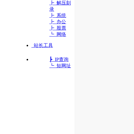
┣ 解压刻
录
┣ 系统
┣ 办公
┣ 股票
┗ 网络
站长工具
┣ IP查询
┗ 短网址