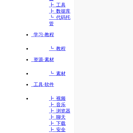
┣ 工具
┣ 数据库
立即访问
┗ 代码托
管
学习·教程
┗ 教程
资源·素材
┗ 素材
工具·软件
┣ 视频
┣ 音乐
┣ 浏览器
┣ 聊天
┣ 下载
┣ 安全