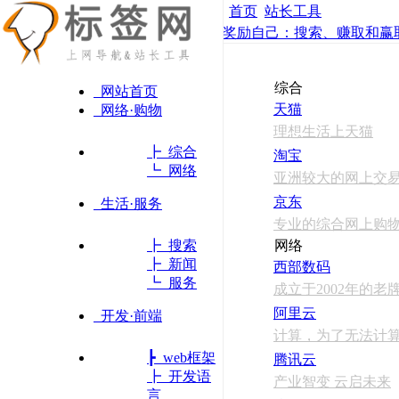
首页
站长工具
奖励自己：搜索、赚取和赢取
综合
网站首页
天猫
网络·购物
理想生活上天猫
┣ 综合
淘宝
┗ 网络
亚洲较大的网上交
京东
生活·服务
专业的综合网上购
┣ 搜索
网络
┣ 新闻
西部数码
┗ 服务
成立于2002年的
阿里云
开发·前端
计算，为了无法计
┣ web框架
腾讯云
┣ 开发语
产业智变 云启未来
言