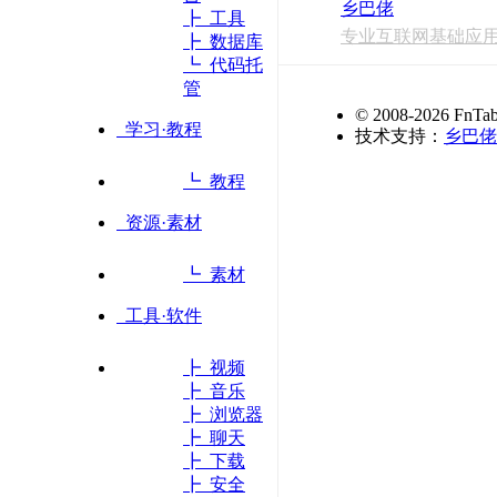
乡巴佬
┣ 工具
专业互联网基础应
┣ 数据库
┗ 代码托
管
© 2008-2026 FnTab
学习·教程
技术支持：
乡巴佬
┗ 教程
资源·素材
┗ 素材
工具·软件
┣ 视频
┣ 音乐
┣ 浏览器
┣ 聊天
┣ 下载
┣ 安全