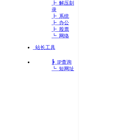
┣ 解压刻
录
┣ 系统
┣ 办公
┣ 股票
┗ 网络
站长工具
┣ IP查询
┗ 短网址