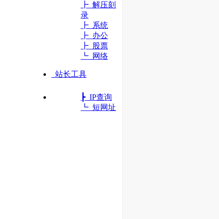
┣ 解压刻
录
┣ 系统
┣ 办公
┣ 股票
┗ 网络
站长工具
┣ IP查询
┗ 短网址