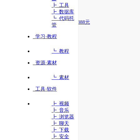
┣ 工具
立即访问
┣ 数据库
┗ 代码托
新人专享 1G虚拟主机5年仅需388元
管
学习·教程
┗ 教程
资源·素材
┗ 素材
工具·软件
┣ 视频
┣ 音乐
┣ 浏览器
┣ 聊天
┣ 下载
┣ 安全