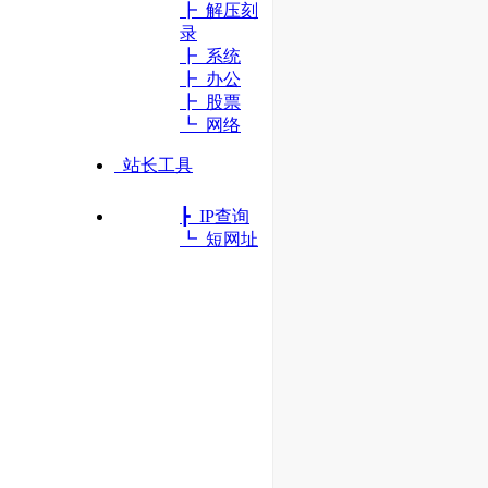
┣ 解压刻
录
┣ 系统
┣ 办公
┣ 股票
┗ 网络
站长工具
┣ IP查询
┗ 短网址