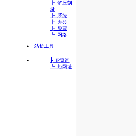
┣ 解压刻
录
┣ 系统
┣ 办公
┣ 股票
┗ 网络
站长工具
┣ IP查询
┗ 短网址