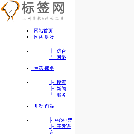
网站首页
网络·购物
┣ 综合
┗ 网络
生活·服务
┣ 搜索
┣ 新闻
┗ 服务
开发·前端
┣ web框架
Bootstrap
┣ 开发语
让web开发更迅速、简单
言