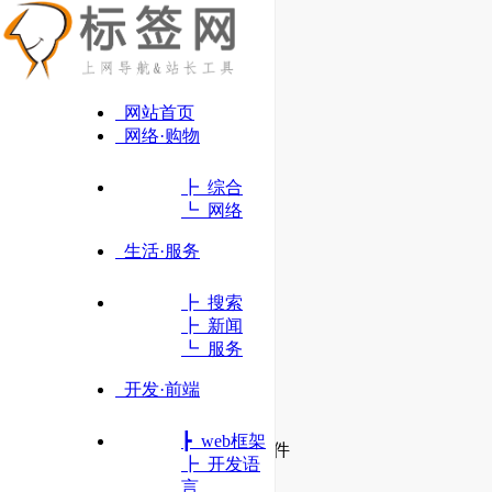
网站首页
网络·购物
┣ 综合
┗ 网络
生活·服务
┣ 搜索
┣ 新闻
┗ 服务
开发·前端
DBeaver
┣ web框架
一款世界有名的数据库管理软件
┣ 开发语
言