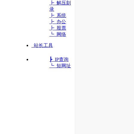
┣ 解压刻
录
┣ 系统
┣ 办公
┣ 股票
┗ 网络
站长工具
┣ IP查询
┗ 短网址