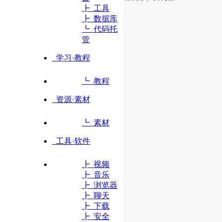
┣ 工具
┣ 数据库
立即访问
┗ 代码托
管
学习·教程
┗ 教程
资源·素材
┗ 素材
工具·软件
┣ 视频
┣ 音乐
┣ 浏览器
┣ 聊天
┣ 下载
┣ 安全