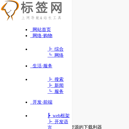
网站首页
网络·购物
┣ 综合
┗ 网络
生活·服务
┣ 搜索
┣ 新闻
┗ 服务
开发·前端
┣ web框架
BitComet
┣ 开发语
高效好用的BT下载软件，BT资源的下载利器
言