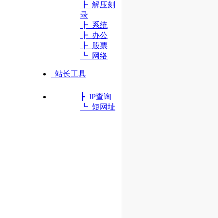
┣ 解压刻
录
┣ 系统
┣ 办公
┣ 股票
┗ 网络
站长工具
┣ IP查询
┗ 短网址