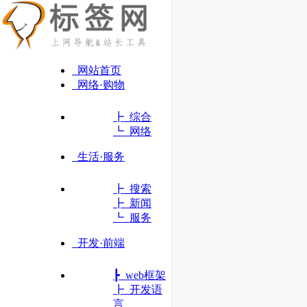
网站首页
网络·购物
┣ 综合
┗ 网络
生活·服务
┣ 搜索
┣ 新闻
┗ 服务
开发·前端
┣ web框架
iCloud
┣ 开发语
一体贯通 互连有一套
言