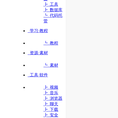
┣ 工具
┣ 数据库
立即访问
┗ 代码托
管
学习·教程
┗ 教程
资源·素材
┗ 素材
工具·软件
┣ 视频
┣ 音乐
┣ 浏览器
┣ 聊天
┣ 下载
┣ 安全