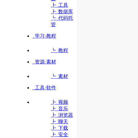
┣ 工具
┣ 数据库
立即访问
┗ 代码托
管
学习·教程
┗ 教程
资源·素材
┗ 素材
工具·软件
┣ 视频
┣ 音乐
┣ 浏览器
┣ 聊天
┣ 下载
┣ 安全