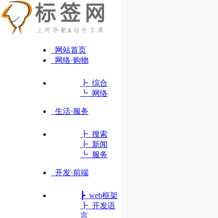
网站首页
网络·购物
┣ 综合
┗ 网络
生活·服务
┣ 搜索
┣ 新闻
┗ 服务
开发·前端
┣ web框架
TeamViewer
┣ 开发语
享誉全球的远程连接软件
言