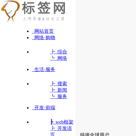
网站首页
网络·购物
┣ 综合
┗ 网络
生活·服务
┣ 搜索
┣ 新闻
┗ 服务
开发·前端
┣ web框架
瞩目
┣ 开发语
言
国际网络优化，随行一带一路，链接全球用户