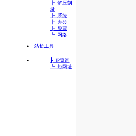
┣ 解压刻
录
┣ 系统
┣ 办公
┣ 股票
┗ 网络
站长工具
┣ IP查询
┗ 短网址