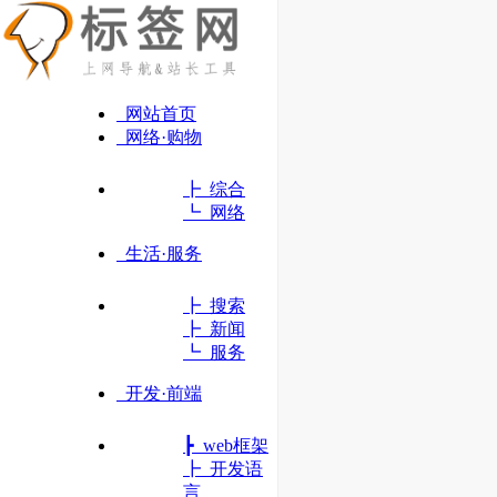
网站首页
网络·购物
┣ 综合
┗ 网络
生活·服务
┣ 搜索
┣ 新闻
┗ 服务
开发·前端
┣ web框架
腾讯会议
┣ 开发语
言
腾讯会议 会开会