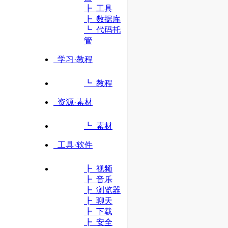
┣ 工具
┣ 数据库
立即访问
┗ 代码托
管
学习·教程
┗ 教程
资源·素材
┗ 素材
工具·软件
┣ 视频
┣ 音乐
┣ 浏览器
┣ 聊天
┣ 下载
┣ 安全