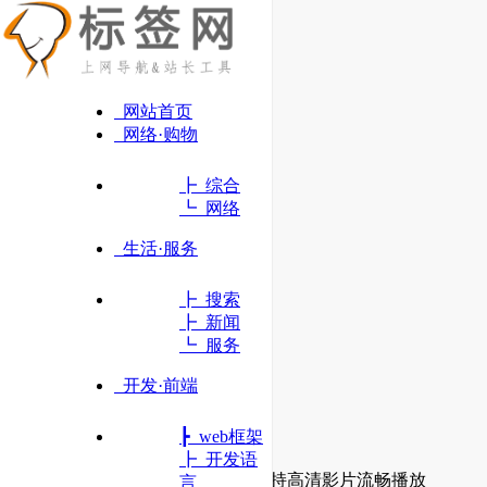
网站首页
网络·购物
┣ 综合
┗ 网络
生活·服务
┣ 搜索
┣ 新闻
┗ 服务
开发·前端
┣ web框架
Global Potplayer
┣ 开发语
拥有强大的硬件加速、全面支持高清影片流畅播放
言