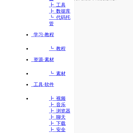
┣ 工具
┣ 数据库
立即访问
┗ 代码托
管
学习·教程
┗ 教程
资源·素材
┗ 素材
工具·软件
┣ 视频
┣ 音乐
┣ 浏览器
┣ 聊天
┣ 下载
┣ 安全