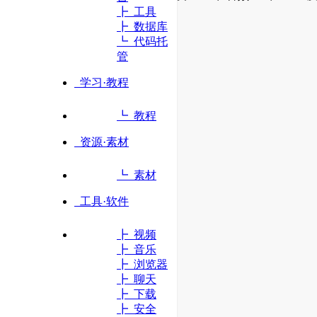
┣ 工具
┣ 数据库
立即访问
┗ 代码托
管
学习·教程
┗ 教程
资源·素材
┗ 素材
工具·软件
┣ 视频
┣ 音乐
┣ 浏览器
┣ 聊天
┣ 下载
┣ 安全