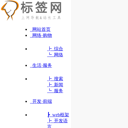
网站首页
网络·购物
┣ 综合
┗ 网络
生活·服务
┣ 搜索
┣ 新闻
┗ 服务
开发·前端
OSCHINA
┣ web框架
中文开源技术交流社区
┣ 开发语
言