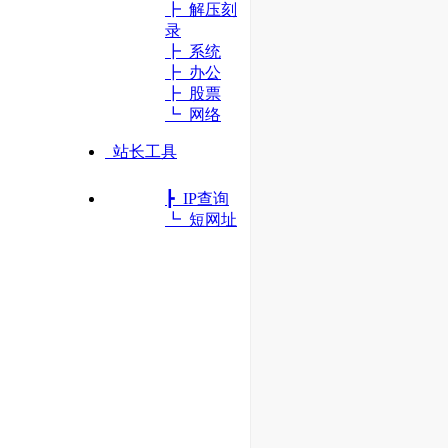
┣ 解压刻
录
┣ 系统
┣ 办公
┣ 股票
┗ 网络
站长工具
┣ IP查询
┗ 短网址