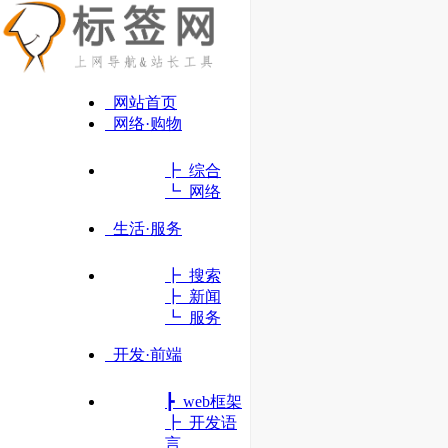
网站首页
网络·购物
┣ 综合
┗ 网络
生活·服务
┣ 搜索
┣ 新闻
┗ 服务
开发·前端
┣ web框架
菜鸟教程
┣ 开发语
言
学的不仅是技术 更是梦想