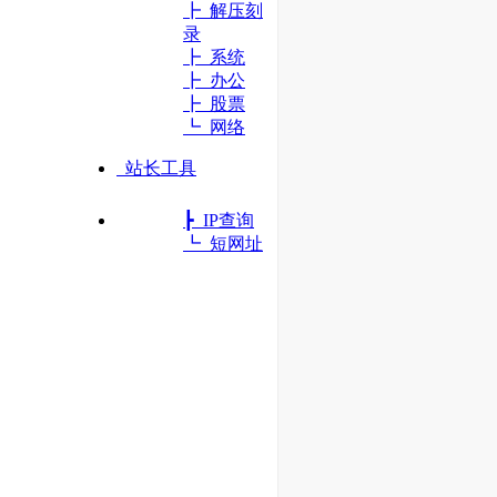
┣ 解压刻
录
┣ 系统
┣ 办公
┣ 股票
┗ 网络
站长工具
┣ IP查询
┗ 短网址