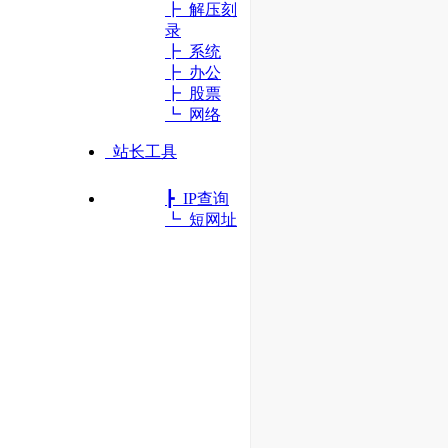
┣ 解压刻
录
┣ 系统
┣ 办公
┣ 股票
┗ 网络
站长工具
┣ IP查询
┗ 短网址