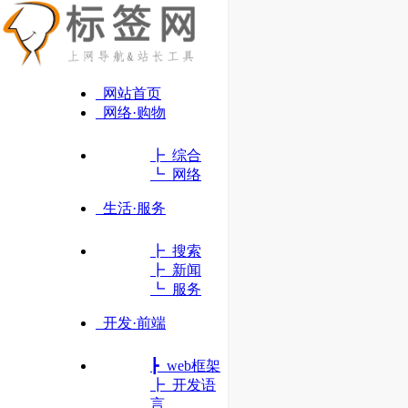
网站首页
网络·购物
┣ 综合
┗ 网络
生活·服务
┣ 搜索
┣ 新闻
┗ 服务
开发·前端
┣ web框架
统信UOS
┣ 开发语
国内领先的操作系统
言