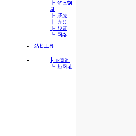
┣ 解压刻
录
┣ 系统
┣ 办公
┣ 股票
┗ 网络
站长工具
┣ IP查询
┗ 短网址