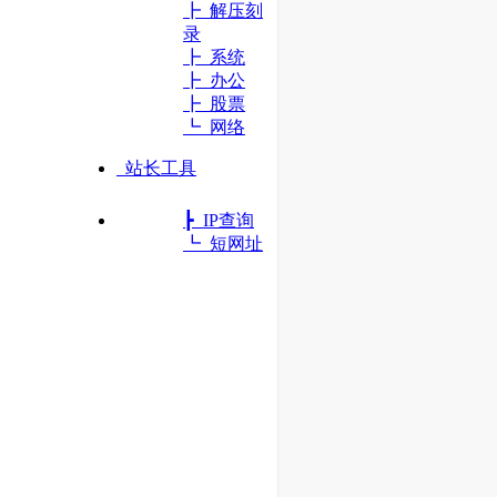
┣ 解压刻
录
┣ 系统
┣ 办公
┣ 股票
┗ 网络
站长工具
┣ IP查询
┗ 短网址