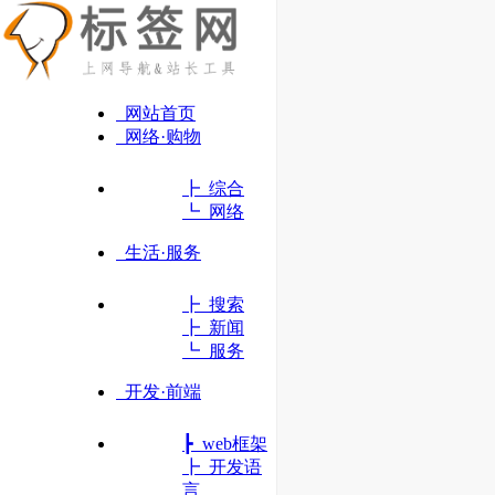
网站首页
网络·购物
┣ 综合
┗ 网络
生活·服务
┣ 搜索
┣ 新闻
┗ 服务
开发·前端
百度
┣ web框架
全球领先的中文搜索引擎
┣ 开发语
言