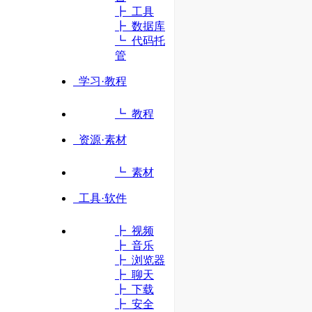
┣ 工具
立即访问
┣ 数据库
┗ 代码托
管
学习·教程
┗ 教程
资源·素材
┗ 素材
工具·软件
┣ 视频
┣ 音乐
┣ 浏览器
┣ 聊天
┣ 下载
┣ 安全